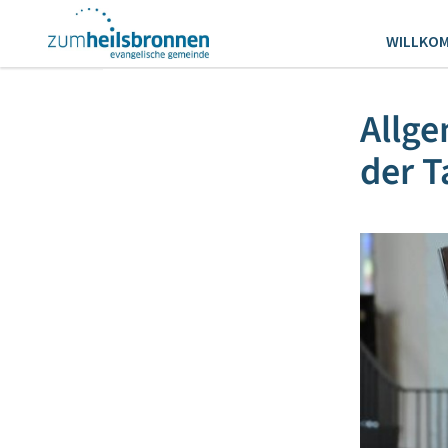
WILLKO
Allge
der T