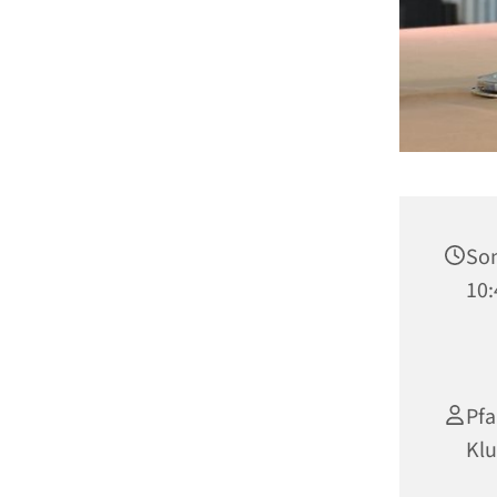
Son
10:
Pfa
Kl