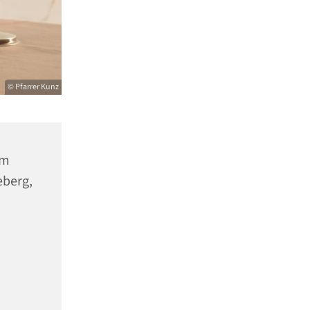
© Pfarrer Kunz
um
eberg,