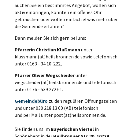
Suchen Sie ein bestimmtes Angebot, wollen sich
aktiv einbringen, könnten ein offenes Ohr
gebrauchen oder wollen einfach etwas mehr über
die Gemeinde erfahren?
Dann melden Sie sich gern bei uns:
Pfarrerin Christian Klußmann
unter
klussmann(at)heilsbronnen.de sowie telefonisch
unter 0163 - 34 10 222,
Pfarrer Oliver Wegscheider
unter
wegscheider(at)heilsbronnen.de und telefonisch
unter 0176 - 539 272 61.
Gemeindebüro
zu den regulären Öffnungszeiten
und unter 030 218 13 60 (AB) telefonisch
und per Mail unter post(at)heilsbronnen.de.
Sie finden uns im
Bayerischen Viertel
in
Schöneberg in der
Heilbronner Str. 20, 10779