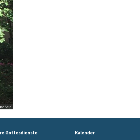
ne Seip
re Gottesdienste
Kalender