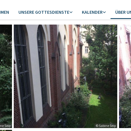
MMEN
UNSERE GOTTESDIENSTE
KALENDER
ÜBER U
ne Seip
© Sabine Seip