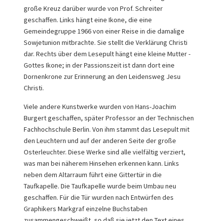
große Kreuz darüber wurde von Prof. Schreiter
geschaffen. Links hängt eine Ikone, die eine
Gemeindegruppe 1966 von einer Reise in die damalige
Sowjetunion mitbrachte. Sie stellt die Verklärung Christi
dar. Rechts über dem Lesepult hängt eine kleine Mutter -
Gottes Ikone; in der Passionszeit ist dann dort eine
Dornenkrone zur Erinnerung an den Leidensweg Jesu
Christi.
Viele andere Kunstwerke wurden von Hans-Joachim
Burgert geschaffen, später Professor an der Technischen
Fachhochschule Berlin. Von ihm stammt das Lesepult mit
den Leuchtern und auf der anderen Seite der große
Osterleuchter. Diese Werke sind alle vielfältig verziert,
was man bei näherem Hinsehen erkennen kann. Links
neben dem Altarraum führt eine Gittertür in die
Taufkapelle. Die Taufkapelle wurde beim Umbau neu
geschaffen. Für die Tür wurden nach Entwürfen des
Graphikers Markgraf einzelne Buchstaben
zusammengeschweißt, so daß sie jetzt den Text eines