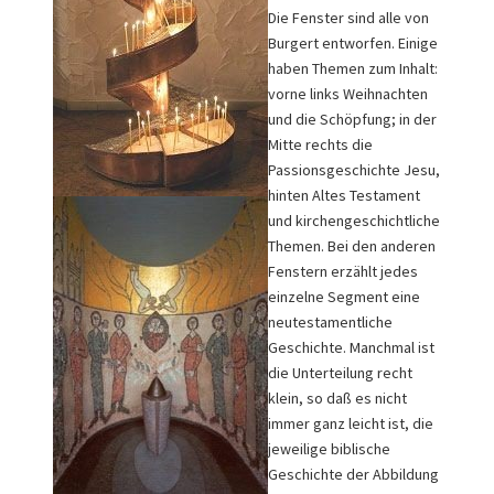
Die Fenster sind alle von
Burgert entworfen. Einige
haben Themen zum Inhalt:
vorne links Weihnachten
und die Schöpfung; in der
Mitte rechts die
Passionsgeschichte Jesu,
hinten Altes Testament
und kirchengeschichtliche
Themen. Bei den anderen
Fenstern erzählt jedes
einzelne Segment eine
neutestamentliche
Geschichte. Manchmal ist
die Unterteilung recht
klein, so daß es nicht
immer ganz leicht ist, die
jeweilige biblische
Geschichte der Abbildung