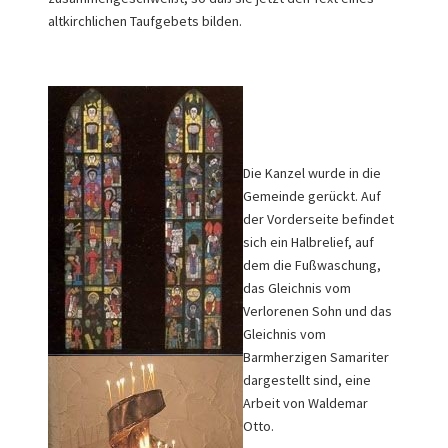
altkirchlichen Taufgebets bilden.
Die Kanzel wurde in die
Gemeinde gerückt. Auf
der Vorderseite befindet
sich ein Halbrelief, auf
dem die Fußwaschung,
das Gleichnis vom
Verlorenen Sohn und das
Gleichnis vom
Barmherzigen Samariter
dargestellt sind, eine
Arbeit von Waldemar
Otto.