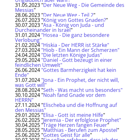
31.05.2023 "
Der Neue Weg - Die Gemeinde des
Messias
"
28.06.2023 "
Der Neue Weg - Teil 2
"
26.07.2023 "
König von Gottes Gnaden?
"
30.07.2023 "
Asa - König von Juda - und
Durcheinander in Israel
"
31.01.2024
"Hosea - Die ganz besondere
Verlobung"
21.02.2024
"Hiskia - Der HERR ist Stärke"
27.03.2024
"Hiob - Ein Mann der Schmerzen"
24.04.2024
"Die letzten Könige Judas"
29.05.2024
"Daniel - Gott bezeugt in einer
feindlichen Umwelt"
26.06.2024
"Gottes Barmherzigkeit hat kein
Ende"
31.07.2024
"Jona - Ein Prophet, der nicht will,
was Gott will"
28.08.2024 "
Seth - Was macht uns besonders"
30.10.2024 "
Noah fand Gnade vor dem
HERRN"
27.11.2024 "
Elischeba und die Hoffnung auf
den Messias"
29.01.2025 "
Elisa - Gott ist meine Hilfe
"
26.02.2025 "
Jeremia - Der erfolglose Prophet"
30.04.2025 "
Träge Herzen fangen Feuer
"
28.05.2025 "
Matthias - Berufen zum Apostel
"
25.06.2025 "
Gottes Geist für alle
"
30.07.2025 "
Sie sollen erfahren, dass ich der