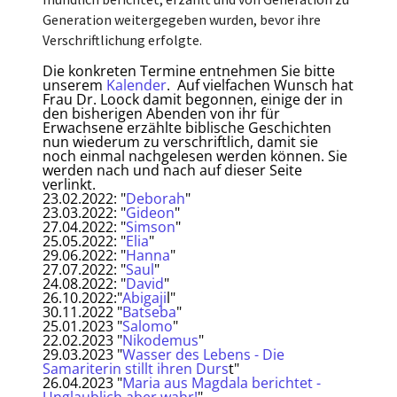
Generation weitergegeben wurden, bevor ihre
Verschriftlichung erfolgte.
Die konkreten Termine entnehmen Sie bitte
unserem
Kalender
. Auf vielfachen Wunsch hat
Frau Dr. Loock damit begonnen, einige der in
den bisherigen Abenden von ihr für
Erwachsene erzählte biblische Geschichten
nun wiederum zu verschriftlich, damit sie
noch einmal nachgelesen werden können. Sie
werden nach und nach auf dieser Seite
verlinkt.
23.02.2022: "
Deborah
"
23.03.2022: "
Gideon
"
27.04.2022: "
Simson
"
25.05.2022: "
Elia
"
29.06.2022: "
Hanna
"
27.07.2022: "
Saul
"
24.08.2022: "
David
"
26.10.2022:"
Abigaji
l"
30.11.2022 "
Batseba
"
25.01.2023 "
Salomo
"
22.02.2023 "
Nikodemus
"
29.03.2023 "
Wasser des Lebens - Die
Samariterin stillt ihren Durs
t"
26.04.2023 "
Maria aus Magdala berichtet -
Unglaublich aber wahr!
"