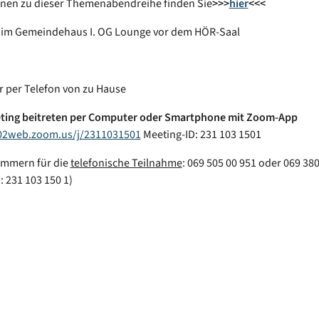
onen zu dieser Themenabendreihe finden Sie
>>>
hier
<<<
z im Gemeindehaus I. OG Lounge vor dem HÖR-Saal
er per Telefon von zu Hause
ing beitreten per Computer oder Smartphone mit Zoom-App
s02web.zoom.us/j/2311031501
Meeting-ID: 231 103 1501
mmern für die
telefonische Teilnahme
: 069 505 00 951 oder 069 38
: 231 103 150 1)