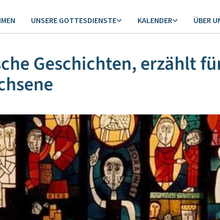
MMEN
UNSERE GOTTESDIENSTE
KALENDER
ÜBER U
sche Geschichten, erzählt fü
chsene