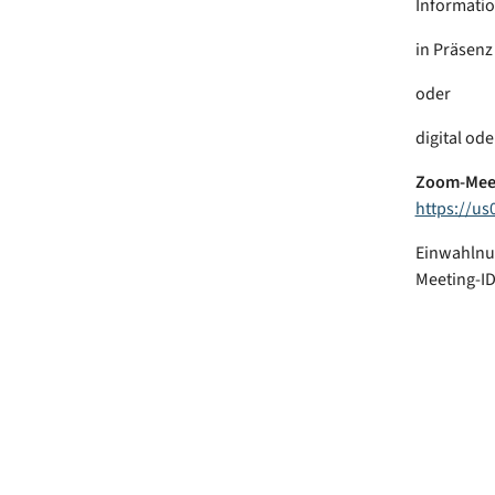
Informati
in Präsen
oder
digital od
Zoom-Meet
https://u
Einwahlnu
Meeting-ID