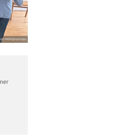
um Heilsbronnen
nner