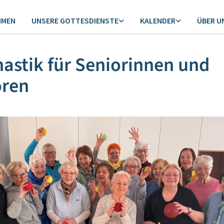
MMEN
UNSERE GOTTESDIENSTE
KALENDER
ÜBER U
stik für Seniorinnen und
oren