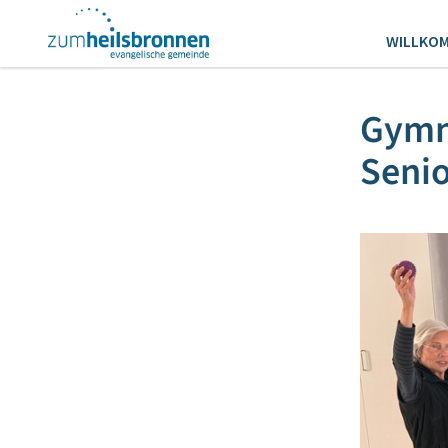
WILLKO
Gymna
Seni