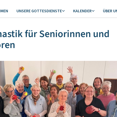
MMEN
UNSERE GOTTESDIENSTE
KALENDER
ÜBER U
stik für Seniorinnen und
oren