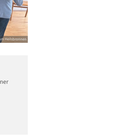
um Heilsbronnen
nner