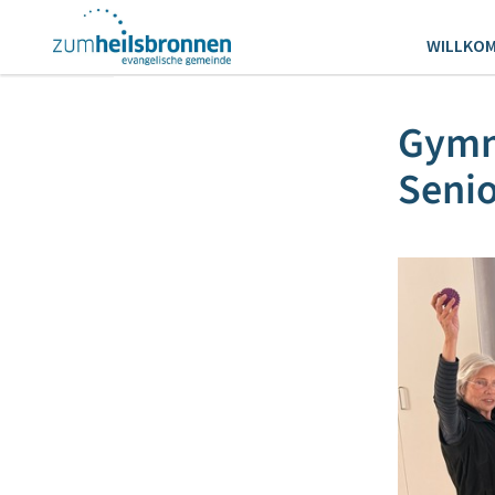
WILLKO
Gymna
Seni