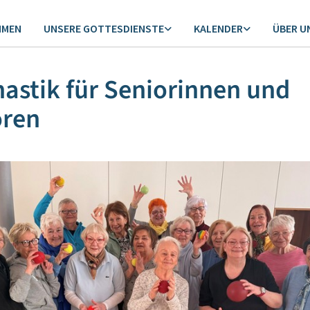
MMEN
UNSERE GOTTESDIENSTE
KALENDER
ÜBER U
stik für Seniorinnen und
oren