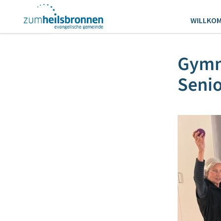
WILLKO
Gymna
Seni