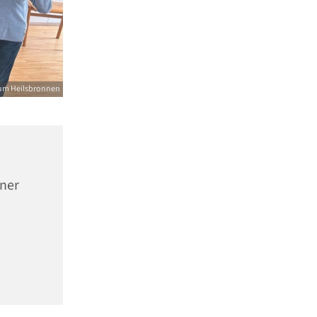
um Heilsbronnen
nner