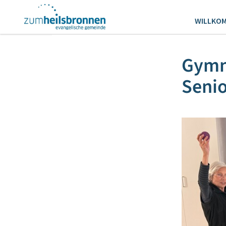
WILLKO
Gymna
Seni