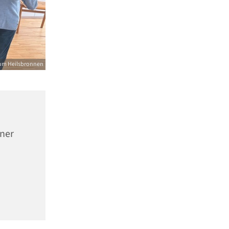
um Heilsbronnen
nner