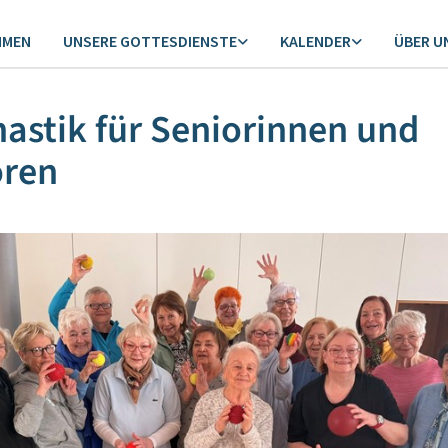
MMEN
UNSERE GOTTESDIENSTE
KALENDER
ÜBER U
stik für Seniorinnen und
oren