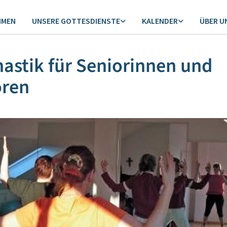
MMEN
UNSERE GOTTESDIENSTE
KALENDER
ÜBER U
stik für Seniorinnen und
oren