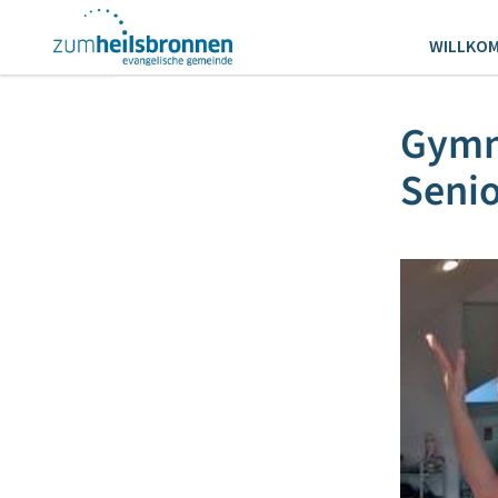
WILLKO
Gymna
Seni