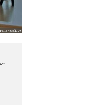
parkie / pixelio.de
ner