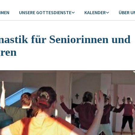
MMEN
UNSERE GOTTESDIENSTE
KALENDER
ÜBER U
astik für Seniorinnen und
oren