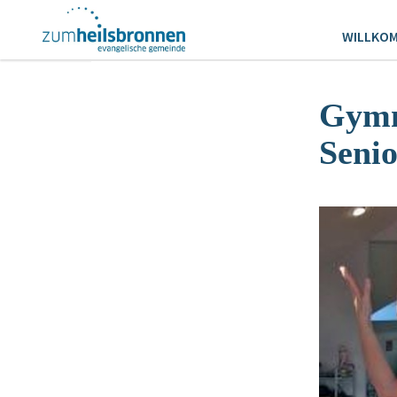
WILLKO
Gymn
Seni