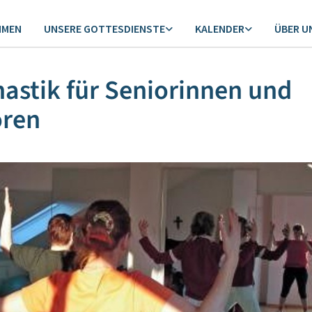
MMEN
UNSERE GOTTESDIENSTE
KALENDER
ÜBER U
stik für Seniorinnen und
oren