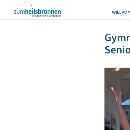
WILLKO
Gymna
Seni