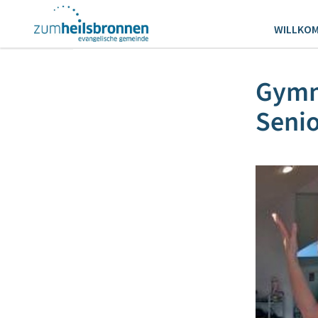
WILLKO
Gymna
Seni