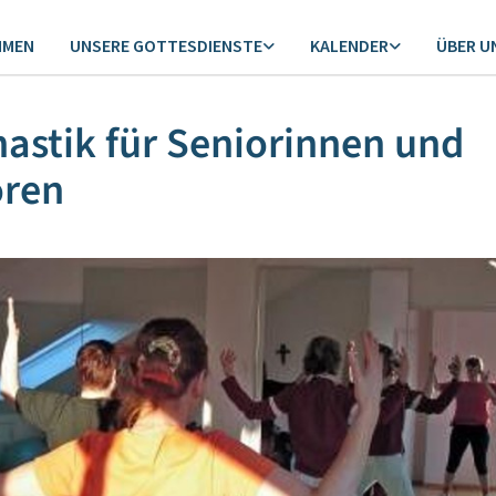
MMEN
UNSERE GOTTESDIENSTE
KALENDER
ÜBER U
stik für Seniorinnen und
oren