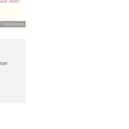
© Heilsbronnen
nner