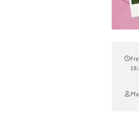
Fre
18:
Pfa