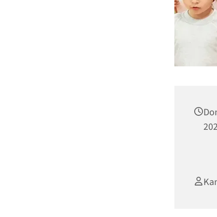
Don
202
Ka