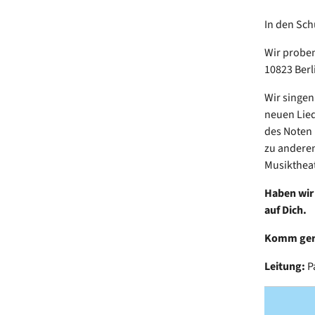
In den Schu
Wir proben
10823 Berl
Wir singen
neuen Lied
des Noten 
zu anderen
Musikthea
Haben wir 
auf Dich.
Komm gerne
Leitung:
P