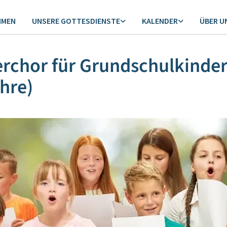
MMEN
UNSERE GOTTESDIENSTE
KALENDER
ÜBER U
rchor für Grundschulkinder
hre)