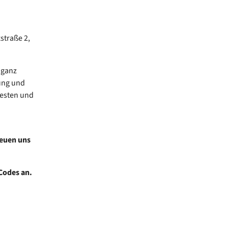
straße 2,
 ganz
ung und
festen und
reuen uns
Codes an.