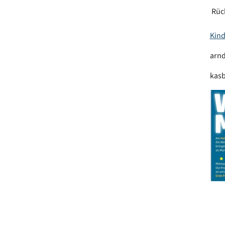
Rück
Kind
arnd
kasb