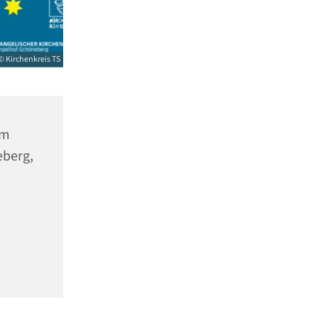
© Kirchenkreis TS
um
eberg,