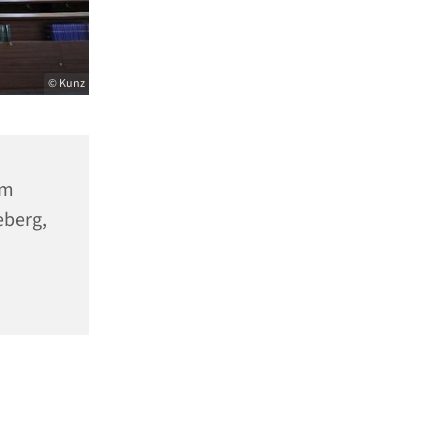
© Kunz
um
eberg,