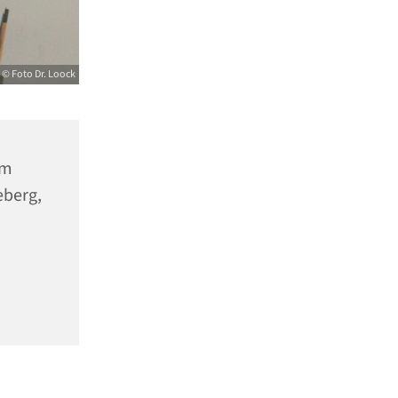
© Foto Dr. Loock
um
eberg,