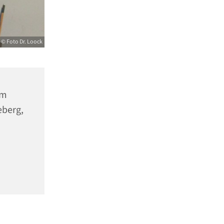
© Foto Dr. Loock
um
eberg,