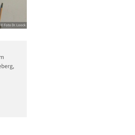
© Foto Dr. Loock
um
eberg,