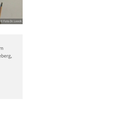
© Foto Dr. Loock
um
eberg,