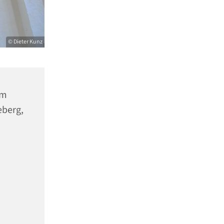
© Dieter Kunz
um
eberg,