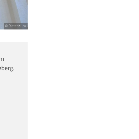
© Dieter Kunz
um
eberg,