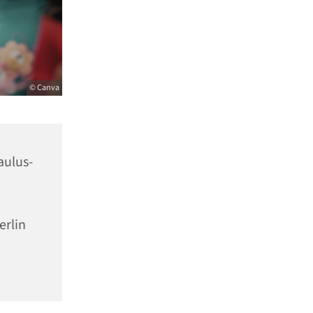
© Canva
aulus-
erlin