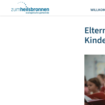
WILLKO
Elter
Kind