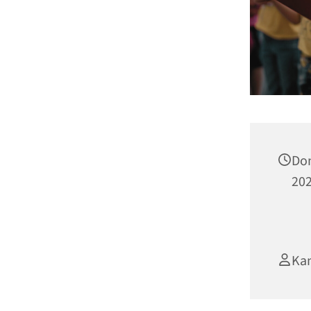
Don
202
Ka