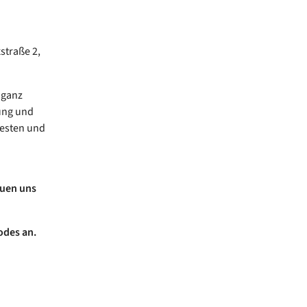
straße 2,
 ganz
ung und
festen und
euen uns
odes an.