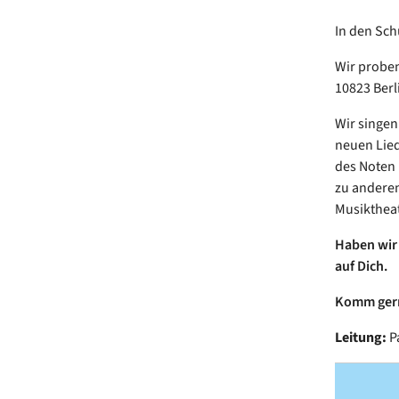
In den Schu
Wir proben
10823 Berl
Wir singen
neuen Lied
des Noten 
zu anderen
Musikthea
Haben wir 
auf Dich.
Komm gerne
Leitung:
P