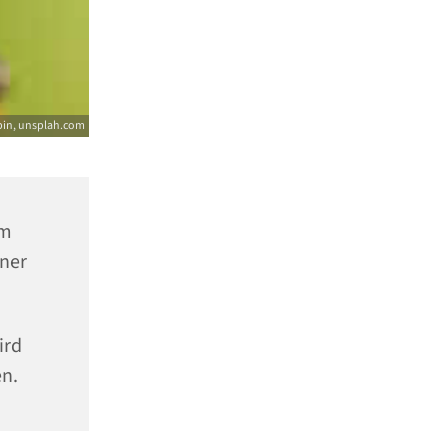
pin, unsplah.com
um
nner
wird
n.