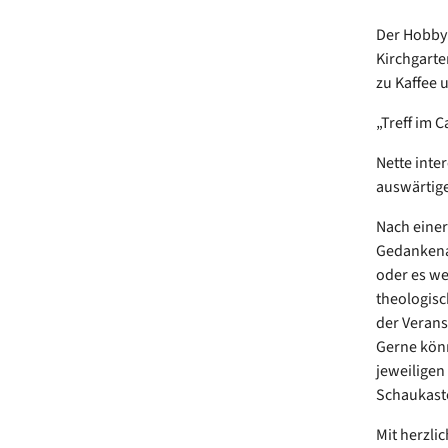
Der Hobbyi
Kirchgarte
zu Kaffee 
„Treff im C
Nette inte
auswärtig
Nach einer
Gedankenau
oder es we
theologisc
der Verans
Gerne könn
jeweiligen
Schaukaste
Mit herzli