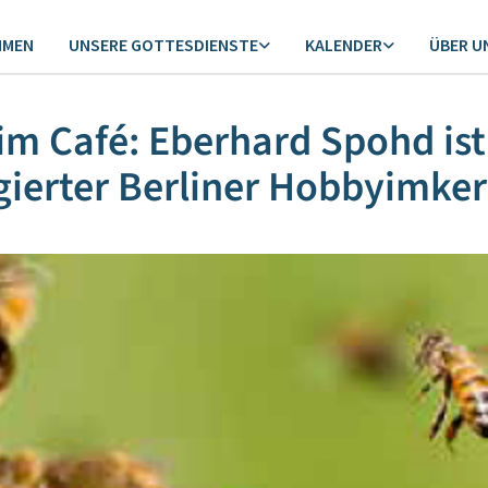
MMEN
UNSERE GOTTESDIENSTE
KALENDER
ÜBER U
 im Café: Eberhard Spohd ist
ierter Berliner Hobbyimker