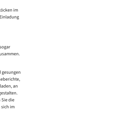
töcken im
 Einladung
 sogar
 zusammen.
d gesungen
seberichte,
laden, an
estalten.
 Sie die
 sich im