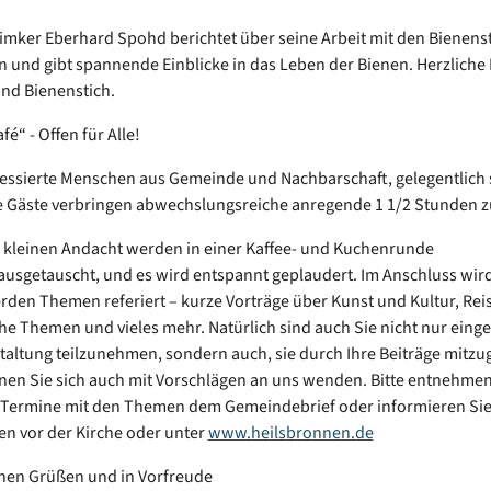
mker Eberhard Spohd berichtet über seine Arbeit mit den Bienens
n und gibt spannende Einblicke in das Leben der Bienen. Herzliche
und Bienenstich.
afé“ - Offen für Alle!
ressierte Menschen aus Gemeinde und Nachbarschaft, gelegentlich
e Gäste verbringen abwechslungsreiche anregende 1 1/2 Stunden
 kleinen Andacht werden in einer Kaffee- und Kuchenrunde
sgetauscht, und es wird entspannt geplaudert. Im Anschluss wir
rden Themen referiert – kurze Vorträge über Kunst und Kultur, Rei
he Themen und vieles mehr. Natürlich sind auch Sie nicht nur einge
taltung teilzunehmen, sondern auch, sie durch Ihre Beiträge mitzug
en Sie sich auch mit Vorschlägen an uns wenden. Bitte entnehmen
 Termine mit den Themen dem Gemeindebrief oder informieren Sie
n vor der Kirche oder unter
www.heilsbronnen.de
chen Grüßen und in Vorfreude