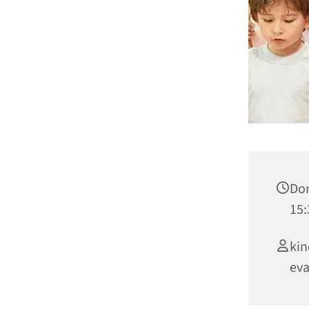
Don
15:
kin
eva