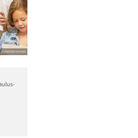
© Heilsbronnen
aulus-