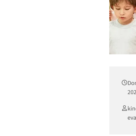
Don
202
kin
eva