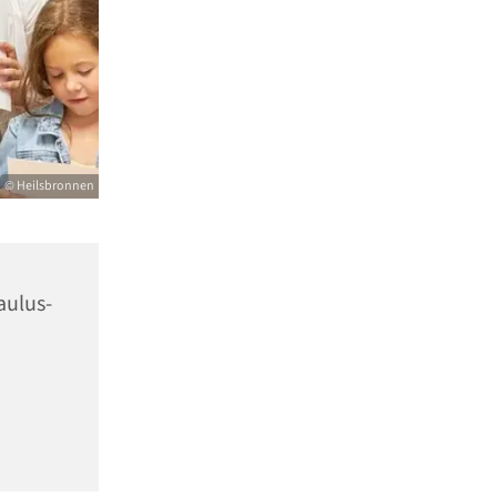
© Heilsbronnen
aulus-